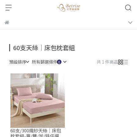
60支天絲｜床包枕套組
預設排序
所有篩選條件
共 1 件商品
60支/300織紗天絲｜床包
枕套組-單/雙/加/特任選