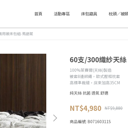
首頁
活動專區
床包寢具
枕頭／被
｜兩用被床包組-焉語賦
60支/300織紗天
100%萊賽爾(天絲)製造
被套8邊綁繩，歐式壓框枕套
高標準裁縫，床束加高35CM
純天絲 抗菌 透氣 舒適
NT$4,980
NT$9,880
商品編號:
B07160311S