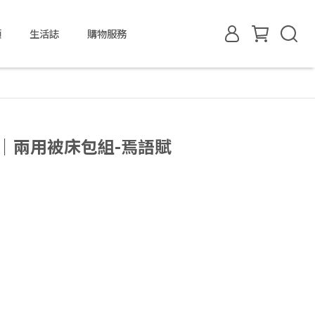
類
生活誌
購物服務
絲｜兩用被床包組-焉語賦