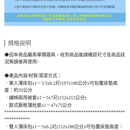
規格說明
◆因本商品屬高單價寢具，收到商品後請確認尺寸及商品狀
況無誤後再使用~
◆產品內容∕材質∕清潔方式：
－
．單人薄床包x1
3.5x6.2尺(107x188公分)/可包覆床墊高
度：約35公分
－
．舖棉兩用被套x1
5x7尺(152x212公分)
－
．歐式壓框薄枕套x1
47x75公分
****************************************************
***********
－
．雙人薄床包x1
5x6.2尺(152x188公分)/可包覆床墊高度：