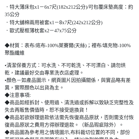
－
．特大薄床包x1
6x7尺(182x212公分)/可包覆床墊高度：約
35公分
－8
．特大舖棉兩用被套x1
x7尺(242x212公分)
－
．歐式壓框薄枕套x2
47x75公分
◆材質：表布/底布-100%萊賽爾(天絲)；裡布/填充物-100%
聚酯纖維
•清潔保養方式：可水洗、不可乾洗、不可漂白、請勿烘
乾，建議最好交由專業洗衣店處理。
•顏色－如產品圖示，網頁圖片因拍攝關係，與實品略有差
異，實際顏色以出貨為主。
◆注意事項:
◆商品如經拆封、使用過、清洗過或拆解以致缺乏完整性及
失去再販售價值時，恕不接受退換貨！
◆商品若欲辦理退款依法需先恢復商品原狀，否則需支付恢
復商品原狀之費用方得辦理退款。（新品瑕疵除外）。
◆商品圖為參考用之情境圖示,布料裁切位置的不同，部份