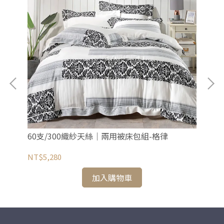
60支/300織紗天絲｜兩用被床包組-格律
6
NT$5,280
NT
加入購物車