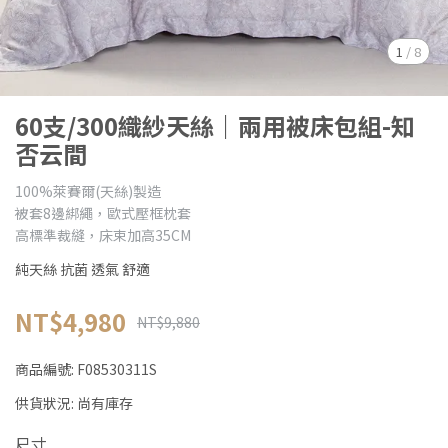
1
/
8
60支/300織紗天絲｜兩用被床包組-知
否云間
100%萊賽爾(天絲)製造
被套8邊綁繩，歐式壓框枕套
高標準裁縫，床束加高35CM
純天絲 抗菌 透氣 舒適
NT$4,980
NT$9,880
商品編號:
F08530311S
供貨狀況:
尚有庫存
尺寸